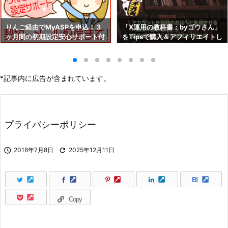
りんご経由でMyASPを申込！３
「X運用の教科書：byゴウさん」
ヶ月間の初期設定安心サポート付
をTipsで購入＆アフィリエイトし
き！！
よう！
*記事内に広告が含まれています。
プライバシーポリシー

2018年7月8日

2025年12月11日
B!
Copy