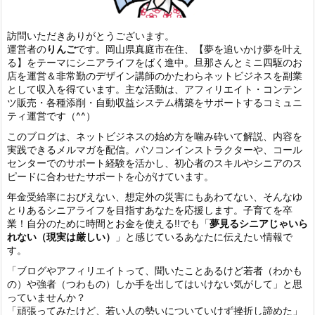
訪問いただきありがとうございます。
運営者の
りんご
です。岡山県真庭市在住、【夢を追いかけ夢を叶え
る】をテーマにシニアライフをばく進中。旦那さんとミニ四駆のお
店を運営＆非常勤のデザイン講師のかたわら
ネットビジネスを副業
として収入を得ています。
主な活動は、アフィリエイト・コンテン
ツ販売・各種添削・自動収益
システム構築をサポートするコミュニ
ティ運営です（^^）
このブログは、ネットビジネスの始め方を噛み砕いて解説、内容を
実践できるメルマガを配信。パソコンインストラクターや、コール
センターでのサポート経験を活かし、初心者のスキルやシニアのス
ピードに合わせたサポートを心がけています。
年金受給率におびえない、想定外の災害にもあわてない、そんなゆ
とりあるシニアライフを目指すあなたを応援します。子育てを卒
業！自分のために時間とお金を使える!!でも「
夢見るシニアじゃいら
れない（現実は厳しい）
」と感じているあなたに伝えたい情報で
す。
「ブログやアフィリエイトって、聞いたことあるけど若者（わかも
の）や強者（つわもの）しか手を出してはいけない気がして」と思
っていませんか？
「頑張ってみたけど、若い人の勢いについていけず挫折し諦めた」