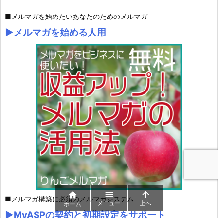
■
メルマガを始めたいあなたのためのメルマガ
▶︎メルマガを始める人用



■
メルマガ構築に必須のメルマガシステム
メニュー
上へ
ホーム
▶︎MyASPの契約と初期設定をサポート