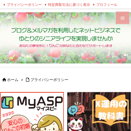
プライバシーポリシー
特定商取引法に基づく表示
プロフィール
Twitter
Facebook
Instagram


メニュ

サイド

前へ


ホーム
>

プライバシーポリシー
次へ

検索