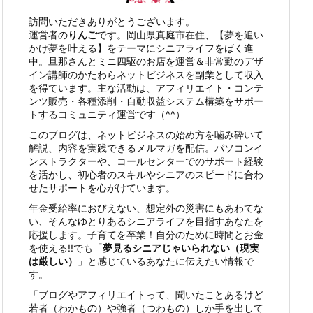
訪問いただきありがとうございます。
運営者の
りんご
です。岡山県真庭市在住、【夢を追い
かけ夢を叶える】をテーマにシニアライフをばく進
中。旦那さんとミニ四駆のお店を運営＆非常勤のデザ
イン講師のかたわら
ネットビジネスを副業として収入
を得ています。
主な活動は、アフィリエイト・コンテ
ンツ販売・各種添削・自動収益
システム構築をサポー
トするコミュニティ運営です（^^）
このブログは、ネットビジネスの始め方を噛み砕いて
解説、内容を実践できるメルマガを配信。パソコンイ
ンストラクターや、コールセンターでのサポート経験
を活かし、初心者のスキルやシニアのスピードに合わ
せたサポートを心がけています。
年金受給率におびえない、想定外の災害にもあわてな
い、そんなゆとりあるシニアライフを目指すあなたを
応援します。子育てを卒業！自分のために時間とお金
を使える!!でも「
夢見るシニアじゃいられない（現実
は厳しい）
」と感じているあなたに伝えたい情報で
す。
「ブログやアフィリエイトって、聞いたことあるけど
若者（わかもの）や強者（つわもの）しか手を出して