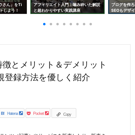
ウさん」をTi
アフィリエイト入門：噛み砕いた解説
ブログを作ろ
イトしよう！
と超わかりやすい実践講座
SEOもデザ
、特徴とメリット＆デメリット
新規登録方法を優しく紹介
B!
Hatena
Pocket
Copy