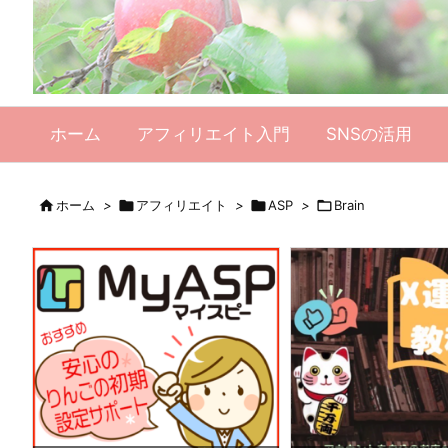
ホーム
アフィリエイト入門
SNSの活用

ホーム
>

アフィリエイト
>

ASP
>

Brain