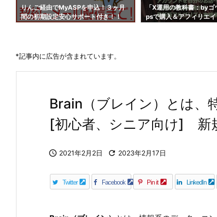
フ
りんご経由でMyASPを申込！３ヶ月
「X運用の教科書：byゴ
間の初期設定安心サポート付き！！
psで購入＆アフィリエ
*記事内に広告が含まれています。
Brain（ブレイン）とは
[初心者、シニア向け] 

2021年2月2日

2023年2月17日
Twitter
Facebook
Pin it
LinkedIn