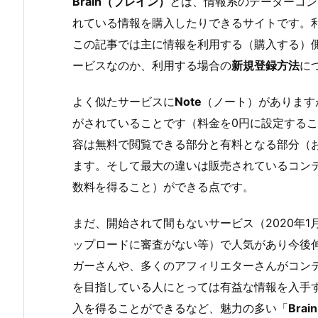
Brain（ブレイン）
とは、情報系のデーターコン
れている情報を購入したりできるサイトです。
この記事では主に情報を利用する（購入する）側
ービスなのか、利用する場合の
新規登録方法
に
よく似たサービスに
Note
（ノート）があります
がされていることです（料金を0円に設定する
容は無料で閲覧できる部分と有料となる部分（
ます。そして最大の違いは販売されているコン
数料を得ること）ができる点です。
まだ、開始されて間もないサービス（
2020年
ップロードに審査がない等）で人気があり今後
ガーさんや、多くのアフィリエターさんがコン
を目指している人にとっては有益な情報を入手
入を得ることができるなど、魅力の多い「
Brain