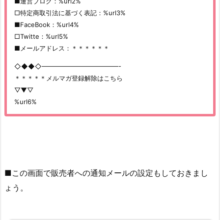
■運営ブログ：%url2%
□特定商取引法に基づく表記：%url3%
■FaceBook：%url4%
□Twitte：%url5%
■メールアドレス：＊＊＊＊＊＊
◇◆◆◇————————————-
＊＊＊＊＊メルマガ登録解除はこちら
▽▼▽
%url6%
■この画面で販売者への通知メールの設定もしておきまし
ょう。