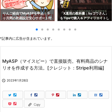
りんご経由でMyASPを申込！３
「X運用の教科書：byゴウさん」
ヶ月間の初期設定安心サポート付
をTipsで購入＆アフィリエイトし
き！！
よう！
*記事内に広告が含まれています。
MyASP（マイスピー）で直接販売。有料商品のシナ
リオを作成する方法。[クレジット：Stripe利用編]

2023年1月28日
B!
Copy