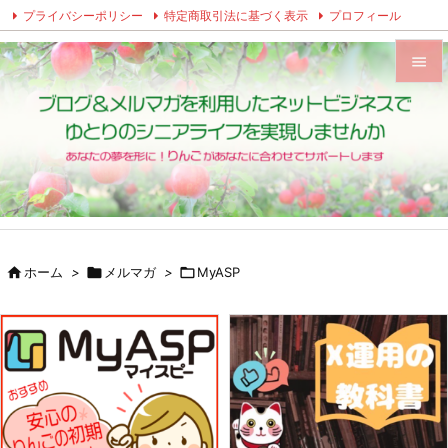
プライバシーポリシー
特定商取引法に基づく表示
プロフィール
Twitter
Facebook
Instagram


メニュ

サイド

前へ


ホーム
>

メルマガ
>

MyASP
次へ

検索