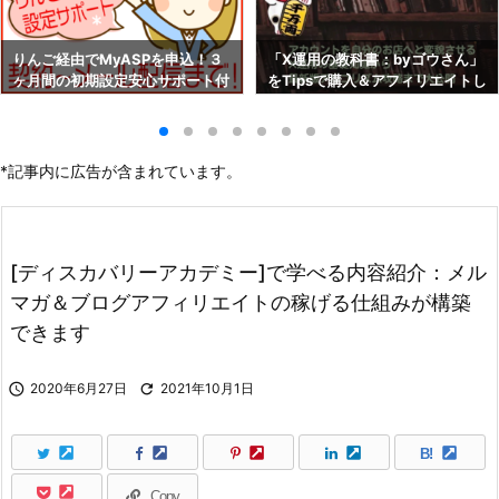
りんご経由でMyASPを申込！３
「X運用の教科書：byゴウさん」
ヶ月間の初期設定安心サポート付
をTipsで購入＆アフィリエイトし
き！！
よう！
*記事内に広告が含まれています。
[ディスカバリーアカデミー]で学べる内容紹介：メル
マガ＆ブログアフィリエイトの稼げる仕組みが構築
できます

2020年6月27日

2021年10月1日
B!
Copy