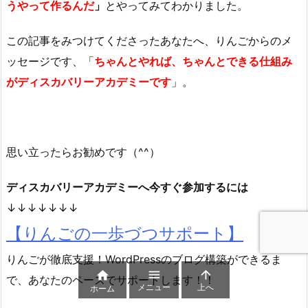
うやって作るんだ
」
とやってみてわかりました。
この記事をみつけてくださったあなたへ、りんごからのメ
ッセージです、「
ちゃんとやれば、ちゃんとできる仕組み
がディスカバリーアカデミーです
」。
思い立ったらお勧めです（^^）
ディスカバリーアカデミーへ今すぐ参加するには
↓↓↓↓↓↓↓
【りんごの一歩づつサポート】
りんごが徹底支援！WordPressのブログ構築ができるま



で、あなたのペースでサポートします！！
メニュー
上へ
ホーム