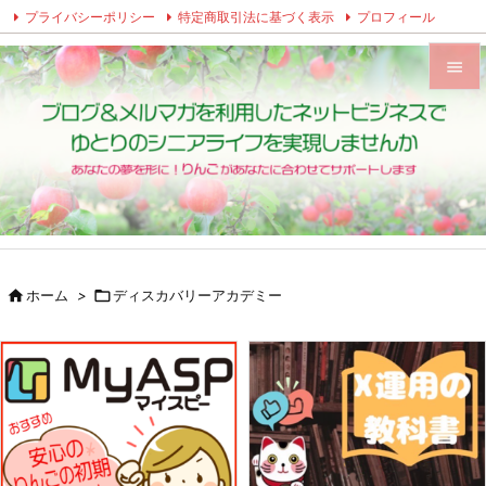
プライバシーポリシー
特定商取引法に基づく表示
プロフィール
Twitter
Facebook
Instagram


メニュ

サイド

前へ


ホーム
>

ディスカバリーアカデミー
次へ

検索