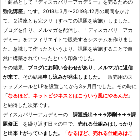
「商品として『ディスカバリーアカデミー』を売るための
強化講座
」です。2018年3月〜2019年12月の期間をかけ
て、２講座とも完クリ（すべての課題を実施）しました。
ブログを作り、メルマガを配信し、「ディスカバリーアカ
デミー」をアフィリエイトで販売するシステムを作りまし
た。意識して作ったというより、課題を実施することで自
然に構築されていったという印象でした。
その結果、
ブログにお問い合わせがあり、メルマガに返信
が来て、
その結果
申し込みが発生しました。
販売用のス
テップメールとLPを設置してから3ヶ月目でした。その時に
「
なるほど、ネットビジネスとはこういう風にやるんだ
」
と納得した次第です。
ディスカバリーアカデミーの
課題提出→→→添削→→→課
題修正
を繰り返す日々の中で、
売れる仕組みはしっかり
と出来上がっていました。「
なるほど、売れる仕組みはこ