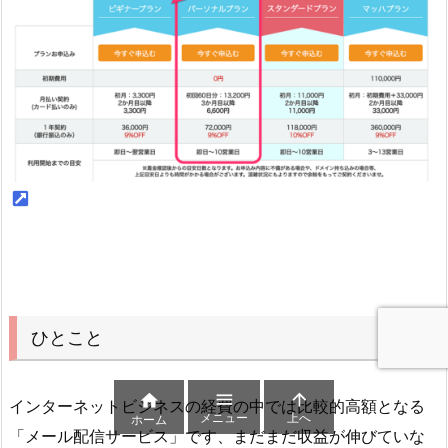
ひとこと



インターネットビジネスの経費の中では比較的高額となる
メニュー
上へ
ホーム
「メール配信サービス」です、まだまだ収益が伸びていな