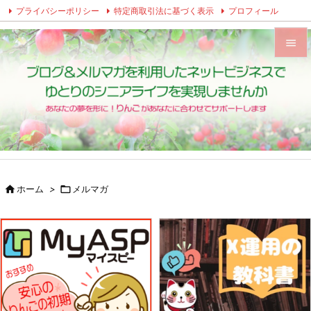
プライバシーポリシー
特定商取引法に基づく表示
プロフィール
Twitter
Facebook
Instagram


メニュ

サイド

前へ


ホーム
>

メルマガ
次へ

検索