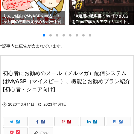
りんご経由でMyASPを申込！３
「X運用の教科書：byゴウさん」
ヶ月間の初期設定安心サポート付
をTipsで購入＆アフィリエイトし
き！！
よう！
*記事内に広告が含まれています。
初心者にお勧めのメール（メルマガ）配信システム
はMyASP（マイスピー ）、機能とお勧めプラン紹介
[初心者・シニア向け]

2020年3月14日

2023年1月1日
B!
Copy