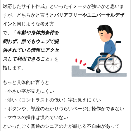
対応したサイト作成」といったイメージが強いかと思いま
すが、どちらかと言うと
バリアフリーやユニバーサルデザ
イン
と同じような考
え方
で、「
年齢や身体的条件を
問わず、誰でもウェブで提
供されている情報にアクセ
スして利用できること
」
を
指します。
もっと具体的に言うと
・小さい字が見えにくい
・薄い（コントラストの低い）字は見えにくい
・ボタンや、導線のわかりづらいページは操作ができない
・マウスの操作は慣れていない
といったごく普通のシニアの方が感じる不自由があって