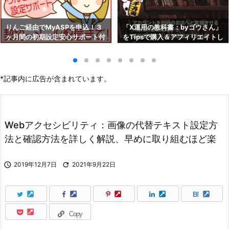
りんご経由でMyASPを申込！３
「X運用の教科書：byゴウさん」
ヶ月間の初期設定安心サポート付
をTipsで購入＆アフィリエイトし
き！！
よう！
*記事内に広告が含まれています。
Webアクセシビリティ：画像の代替テキスト設定方
法と確認方法を詳しく解説、早めに取り組むほど楽

2019年12月7日

2021年9月22日
B!
Copy