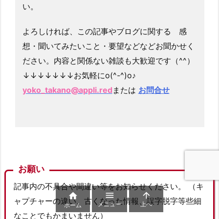
い。
よろしければ、この記事やブログに関する 感
想・聞いてみたいこと・要望などなどお聞かせく
ださい。内容と関係ない雑談も大歓迎です（^^）
↓↓↓↓↓↓↓お気軽にo(^-^)o♪
yoko_takano@appli.red
または
お問合せ
お願い
記事内の不具合や間違い等をお知らせください。 （キ



ャプチャーの違い、古くなった情報、誤字脱字等些細
メニュー
上へ
ホーム
なことでもかまいません）