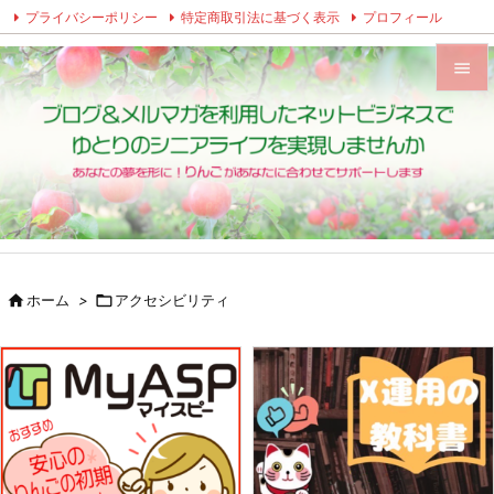
プライバシーポリシー
特定商取引法に基づく表示
プロフィール
Twitter
Facebook
Instagram


メニュ

サイド

前へ


ホーム
>

アクセシビリティ
次へ

検索