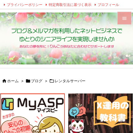
プライバシーポリシー
特定商取引法に基づく表示
プロフィール
Twitter
Facebook
Instagram


メニュ

サイド

前へ


ホーム
>

ブログ
>

レンタルサーバー
次へ

検索