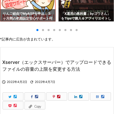
りんご経由でMyASPを申込！３
「X運用の教科書：byゴウさん」
ヶ月間の初期設定安心サポート付
をTipsで購入＆アフィリエイトし
き！！
よう！
*記事内に広告が含まれています。
Xserver（エックスサーバー）でアップロードできる
ファイルの容量の上限を変更する方法

2022年4月2日

2022年4月7日
B!
Copy