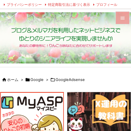
プライバシーポリシー
特定商取引法に基づく表示
プロフィール
Twitter
Facebook
Instagram


メニュ

サイド

前へ


ホーム
>

Google
>

GoogleAdsense
次へ

検索