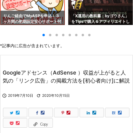
りんご経由でMyASPを申込！３
「X運用の教科書：byゴウさん」
ヶ月間の初期設定安心サポート付
をTipsで購入＆アフィリエイトし
き！！
よう！
*記事内に広告が含まれています。
Googleアドセンス（AdSense ）収益が上がると人
気の「リンク広告」の掲載方法を[初心者向け]に解説

2019年7月10日

2020年10月15日
B!
Copy