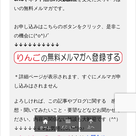
いの無料メルマガです。
お申し込みはこちらのボタンをクリック、是非こ
の機会に(^o^)ﾉﾞ
↓↓↓↓↓↓↓↓↓↓
＊詳細ページが表示されます、すぐにメルマガ申
し込みはされません
よろしければ、この記事やブログに関する 感
想・聞いてみたいこと・要望などなどお聞かせく
ださい。内容と関係ない雑談も大歓迎です（^^）



メニュー
上へ
ホーム
↓↓↓↓↓↓↓お気軽にo(^-^)o♪